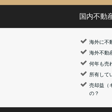
国内不動
海外に不
海外不動
何年も売
所有して
売却益（
の？